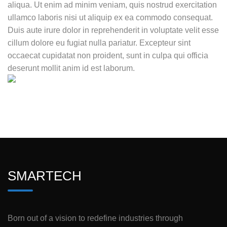
aliqua. Ut enim ad minim veniam, quis nostrud exercitation
ullamco laboris nisi ut aliquip ex ea commodo consequat.
Duis aute irure dolor in reprehenderit in voluptate velit esse
cillum dolore eu fugiat nulla pariatur. Excepteur sint
occaecat cupidatat non proident, sunt in culpa qui officia
deserunt mollit anim id est laborum.
SMARTECH
Born out of a vision to redefine industries through