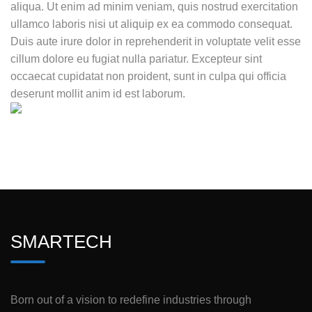
aliqua. Ut enim ad minim veniam, quis nostrud exercitation
ullamco laboris nisi ut aliquip ex ea commodo consequat.
Duis aute irure dolor in reprehenderit in voluptate velit esse
cillum dolore eu fugiat nulla pariatur. Excepteur sint
occaecat cupidatat non proident, sunt in culpa qui officia
deserunt mollit anim id est laborum.
SMARTECH
Born out of a vision to redefine industries through