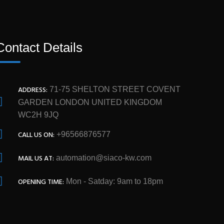
Contact Details
ADDRESS:
71-75 SHELTON STREET COVENT
GARDEN LONDON UNITED KINGDOM
WC2H 9JQ
CALL US ON:
+96566876577
MAIL US AT:
automation@siaco-kw.com
OPENING TIME:
Mon - Satday: 9am to 18pm