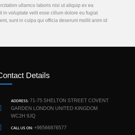
tation ullamco laboris nisi ut aliquip ex ea
in voluptate velit esse cillum dolore eu fugiat
nt, sunt in culpa qui officia deserunt mollit anim id
Contact Details
ADDRESS:
71-75 SHELTON STREET COVENT
GARDEN LONDON UNITED KINGDOM
WC2H 9JQ
CALL US ON:
+96566876577