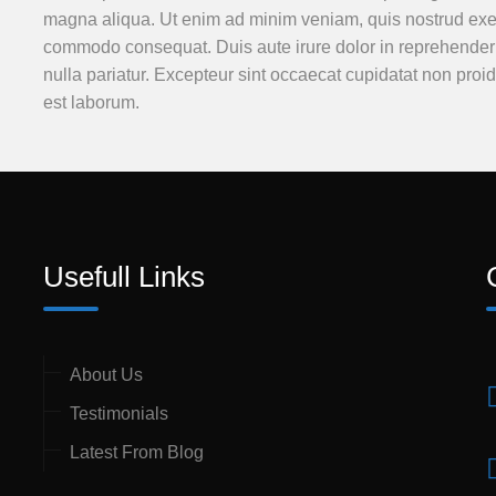
magna aliqua. Ut enim ad minim veniam, quis nostrud exerci
commodo consequat. Duis aute irure dolor in reprehenderit 
nulla pariatur. Excepteur sint occaecat cupidatat non proide
est laborum.
Usefull Links
About Us
Testimonials
Latest From Blog