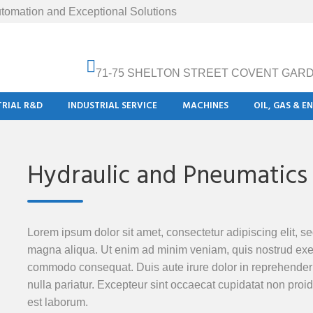
tomation and Exceptional Solutions
71-75 SHELTON STREET COVENT GAR
TRIAL R&D
INDUSTRIAL SERVICE
MACHINES
OIL, GAS & E
Hydraulic and Pneumatics
Lorem ipsum dolor sit amet, consectetur adipiscing elit, s
magna aliqua. Ut enim ad minim veniam, quis nostrud exerci
commodo consequat. Duis aute irure dolor in reprehenderit 
nulla pariatur. Excepteur sint occaecat cupidatat non proide
est laborum.