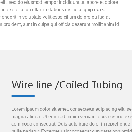
elit, sed do eiusmod tempor incididunt ut labore et dolore
 exercitation ullamco laboris nisi ut aliquip ex ea
nderit in voluptate velit esse cillum dolore eu fugiat
 proident, sunt in culpa qui officia deserunt mollit anim id
Wire line /Coiled Tubing
Lorem ipsum dolor sit amet, consectetur adipiscing elit, s
magna aliqua. Ut enim ad minim veniam, quis nostrud exerci
commodo consequat. Duis aute irure dolor in reprehenderit 
nulla pariatur. Excepteur sint occaecat cupidatat non proide