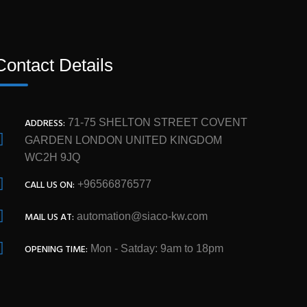
Contact Details
ADDRESS:
71-75 SHELTON STREET COVENT
GARDEN LONDON UNITED KINGDOM
WC2H 9JQ
CALL US ON:
+96566876577
MAIL US AT:
automation@siaco-kw.com
OPENING TIME:
Mon - Satday: 9am to 18pm